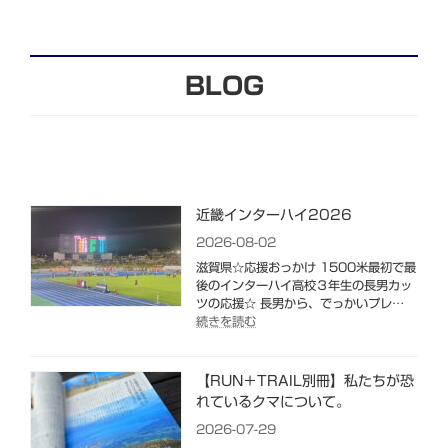
BLOG
近畿インターハイ2026
2026-08-02
滋賀県☆応援おっかけ 1500米最初で最
後のインターハイ高校３年生の長男カッ
ツの応援☆ 長男から、でっかいプレ…
:
続きを読む
近
畿
イ
【RUN＋TRAIL別冊】私たちが恐
ン
れているクマについて。
タ
ー
2026-07-29
ハ