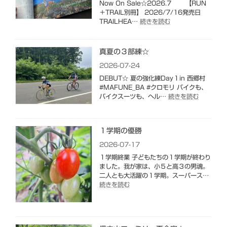
Now On Sale☆2026.7 【RUN
イ
＋TRAIL別冊】 2026/7/16発売日
2026
:
TRAILHEA…
続きを読む
【RUN
＋
TRAIL
真夏の３部練☆
別
2026-07-24
冊】
私
DEBUT☆ 夏の強化練Day１in 西郷村
た
#MAFUNE_BA #クロモリ バイクも、
ち
:
バイクスーツも、ヘル…
続きを読む
が
真
恐
夏
れ
の
て
１学期の優勝
３
い
部
2026-07-17
る
練
１学期終業 子どもたちの１学期が終わり
ク
☆
ました。我が家は、小５と高３の男魂。
マ
二人とも大活躍の１学期。スーパース…
に
:
続きを読む
つ
１
い
学
て。
期
の