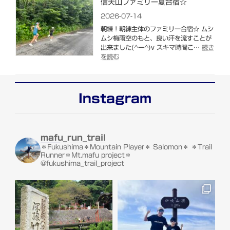
信夫山ファミリー夏合宿☆
優
勝
2026-07-14
朝練！朝練主体のファミリー合宿☆ ムシ
ムシ梅雨空のもと、良い汗を流すことが
出来ました(^ー^)v スキマ時間こ…
続き
:
を読む
信
夫
山
フ
Instagram
ァ
ミ
リ
ー
mafu_run_trail
夏
＊Fukushima＊Mountain Player＊ Salomon＊
＊Trail
合
Runner＊Mt.mafu project＊
宿
@fukushima_trail_project
☆