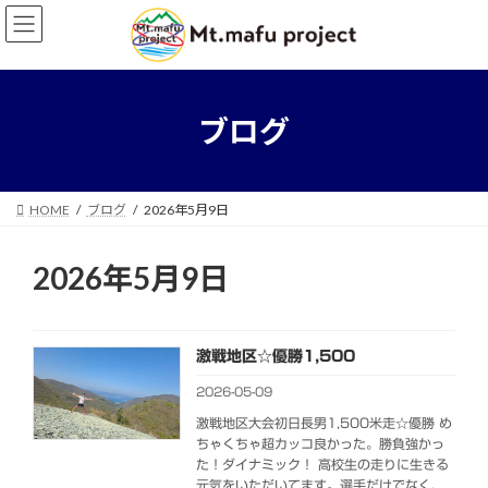
コ
ナ
ン
ビ
テ
ゲ
ン
ー
ツ
シ
へ
ョ
ブログ
ス
ン
キ
に
ッ
移
プ
動
HOME
ブログ
2026年5月9日
2026年5月9日
激戦地区☆優勝1,500
2026-05-09
激戦地区大会初日長男1,500米走☆優勝 め
ちゃくちゃ超カッコ良かった。勝負強かっ
た！ダイナミック！ 高校生の走りに生きる
元気をいただいてます。選手だけでなく、