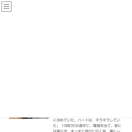
コ
ナ
ン
ビ
テ
ゲ
ン
ー
ツ
シ
へ
ョ
ブログ
ス
ン
キ
に
ッ
移
プ
動
HOME
ブログ
スポンサー
スポンサー
夜遊び
2026-03-18
ToNight. 今夜は…夜遊びしようと朝から心
に決めていた。ハートは、ギラギラしてい
た。 19時30分過ぎに、職場を出て、家に
は帰らず、まっすぐ遊びに行く旨、妻に一