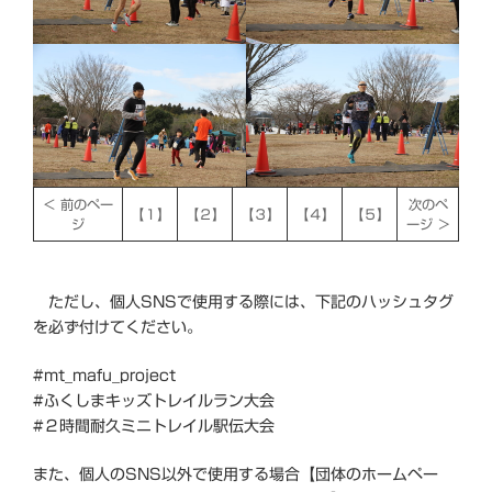
＜ 前のペー
次のペ
【１】
【２】
【３】
【４】
【５】
ジ
ージ ＞
ただし、個人SNSで使用する際には、下記のハッシュタグ
を必ず付けてください。
#mt_mafu_project
#ふくしまキッズトレイルラン大会
#２時間耐久ミニトレイル駅伝大会
また、個人のSNS以外で使用する場合【団体のホームペー