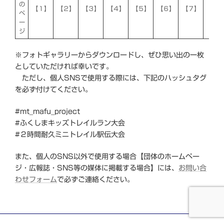
の
【１】
【２】
【３】
【４】
【５】
【６】
【７】
【８
ペ
ー
ジ
※フォトギャラリーからダウンロードし、ぜひ思い出の一枚
としていただければ幸いです。
ただし、個人SNSで使用する際には、下記のハッシュタグ
を必ず付けてください。
#mt_mafu_project
#ふくしまキッズトレイルラン大会
#２時間耐久ミニトレイル駅伝大会
また、個人のSNS以外で使用する場合【団体のホームペー
ジ・広報誌・SNS等の媒体に掲載する場合】には、
お問い合
わせフォーム
で必ずご連絡ください。