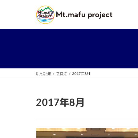
コ
ナ
ン
ビ
テ
ゲ
ン
ー
ツ
シ
へ
ョ
ス
ン
キ
に
ッ
移
プ
動
HOME
ブログ
2017年8月
2017年8月