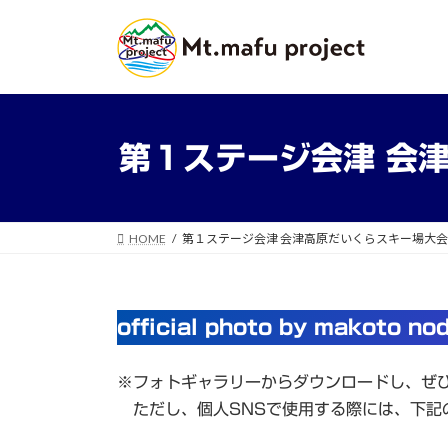
コ
ナ
ン
ビ
テ
ゲ
ン
ー
ツ
シ
へ
ョ
第１ステージ会津 会津
ス
ン
キ
に
ッ
移
プ
動
HOME
第１ステージ会津 会津高原だいくらスキー場大会ギ
official photo by makoto no
※フォトギャラリーからダウンロードし、ぜ
ただし、個人SNSで使用する際には、下記