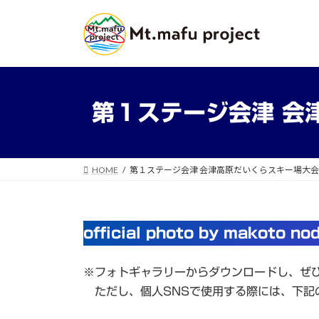
コ
ナ
ン
ビ
テ
ゲ
ン
ー
ツ
シ
へ
ョ
第１ステージ会津 会
ス
ン
キ
に
ッ
移
プ
動
HOME
第１ステージ会津 会津高原だいくらスキー場大会ギ
official photo by makoto no
※フォトギャラリーからダウンロードし、ぜ
ただし、個人SNSで使用する際には、下記