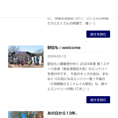
わり、義務教育９年修了となりました。本
当におかげさまの日々です。 ご覧のとお
り…息子の付き人アテンダントに徹しまし
た。 荷物を全部あづけて、たくさんの仲間
たちとたくさんの笑顔で、幾 […]
続きを読む
駅伝も☆welcome
2024-03-13
駅伝も☆募集受付中☆ 2024年度 第１ステ
ージ会津（南会津高校大会）のエントリー
を受付中です。 午前のキッズ大会は、まも
なく100名になるエントリー数♪午後の
『２時間耐久ミニトレイル駅伝』も、続々
とエントリーが続いてお […]
続きを読む
あの日から13年。