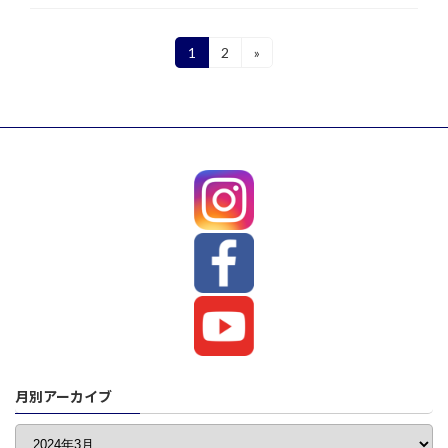
投
1
2
»
固
固
定
定
稿
ペ
ペ
ー
ー
の
ジ
ジ
ペ
ー
ジ
送
り
月別アーカイブ