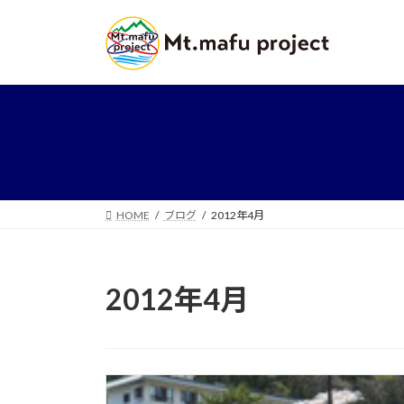
コ
ナ
ン
ビ
テ
ゲ
ン
ー
ツ
シ
へ
ョ
ス
ン
キ
に
ッ
移
プ
動
HOME
ブログ
2012年4月
2012年4月