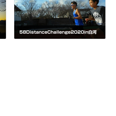
58DistanceChallenge2020in白河
2020-12-27