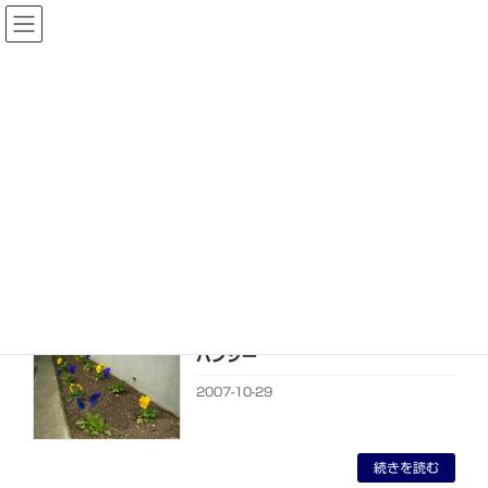
コ
ナ
ン
ビ
テ
ゲ
ン
ー
ツ
シ
へ
ョ
ブログ
ス
ン
キ
に
ッ
移
プ
動
HOME
ブログ
2007年10月
2007年10月
パンジー
2007-10-29
続きを読む