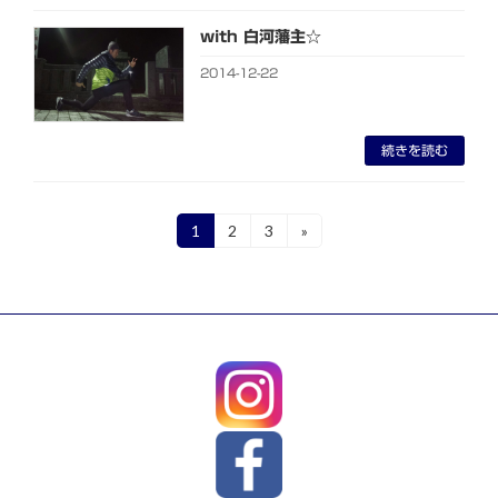
with 白河藩主☆
2014-12-22
続きを読む
投
1
2
3
»
固
固
固
定
定
定
稿
ペ
ペ
ペ
ー
ー
ー
の
ジ
ジ
ジ
ペ
ー
ジ
送
り