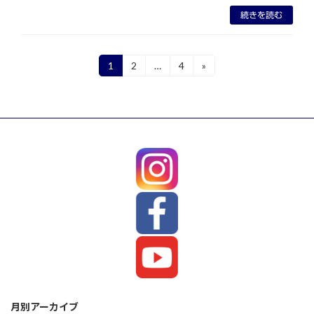
続きを読む
投
1
2
…
4
»
固
固
固
定
定
定
稿
ペ
ペ
ペ
ー
ー
ー
の
ジ
ジ
ジ
ペ
ー
ジ
送
り
月別アーカイブ