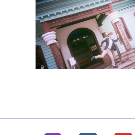
投
稿
の
ペ