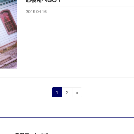
お役所へGO！
2015-04-16
1
2
»
固
固
定
定
ペ
ペ
ー
ー
ジ
ジ