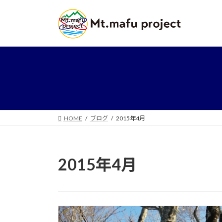
コ
ナ
ン
ビ
テ
ゲ
ン
ー
ツ
シ
へ
ョ
ス
ン
キ
に
ッ
移
プ
動
HOME
ブログ
2015年4月
2015年4月