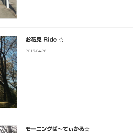
お花見 Ride ☆
2015-04-26
モーニングば～てぃかる☆