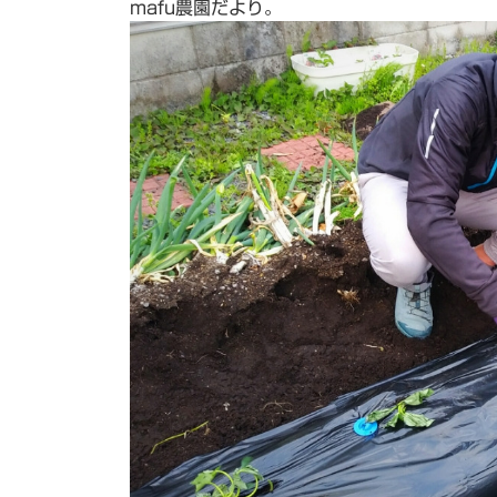
mafu農園だより。
日
時
: