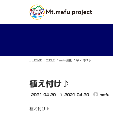
コ
ナ
ン
ビ
テ
ゲ
ン
ー
ツ
シ
へ
ョ
ス
ン
キ
に
ッ
移
プ
動
HOME
ブログ
mafu農園
植え付け♪
植え付け♪
最
2021-04-20
2021-04-20
mafu
終
更
植え付け♪
新