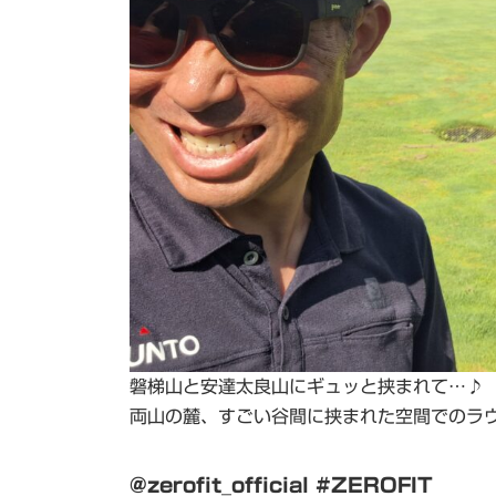
磐梯山と安達太良山にギュッと挟まれて…♪
両山の麓、すごい谷間に挟まれた空間でのラウン
@zerofit_official #ZEROFIT