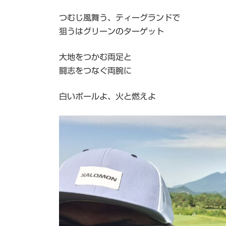
日
時
つむじ風舞う、ティーグランドで
:
狙うはグリーンのターゲット
大地をつかむ両足と
闘志をつなぐ両腕に
白いボールよ、火と燃えよ