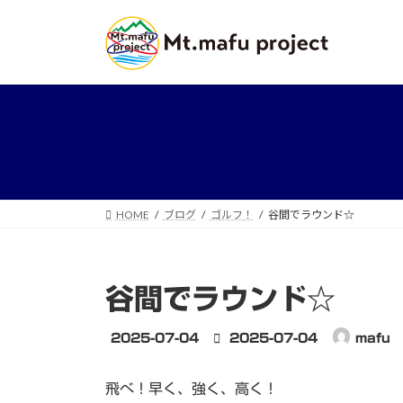
コ
ナ
ン
ビ
テ
ゲ
ン
ー
ツ
シ
へ
ョ
ス
ン
キ
に
ッ
移
プ
動
HOME
ブログ
ゴルフ！
谷間でラウンド☆
谷間でラウンド☆
最
2025-07-04
2025-07-04
mafu
終
更
飛べ！早く、強く、高く！
新