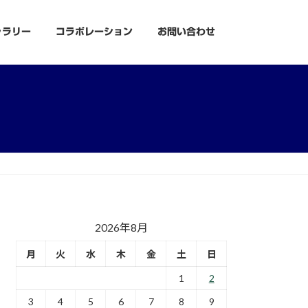
ャラリー
コラボレーション
お問い合わせ
2026年8月
月
火
水
木
金
土
日
1
2
3
4
5
6
7
8
9