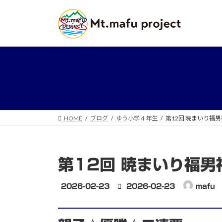
コ
ナ
ン
ビ
テ
ゲ
ン
ー
ツ
シ
へ
ョ
ス
ン
キ
に
ッ
移
プ
動
HOME
ブログ
ゆう小学４年生
第12回 暁まいり福男
第12回 暁まいり福男
最
2026-02-23
2026-02-23
mafu
終
更
新