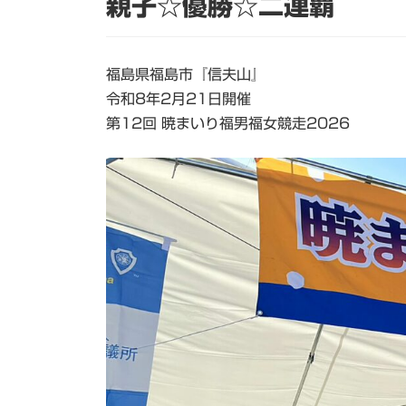
親子☆優勝☆二連覇
日
時
:
福島県福島市『信夫山』
令和8年2月21日開催
第12回 暁まいり福男福女競走2026