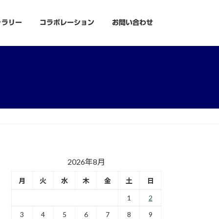
ャラリー
コラボレーション
お問い合わせ
2026年8月
月
火
水
木
金
土
日
1
2
3
4
5
6
7
8
9