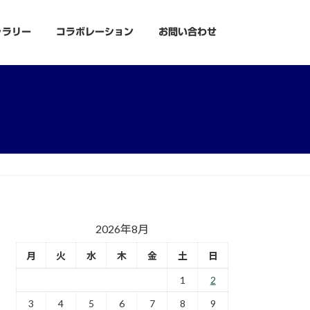
ャラリー
コラボレーション
お問い合わせ
2026年8月
月
火
水
木
金
土
日
1
2
3
4
5
6
7
8
9