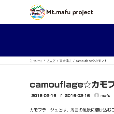
コ
ナ
ン
ビ
テ
ゲ
ン
ー
ツ
シ
へ
ョ
ス
ン
キ
に
ッ
移
プ
動
HOME
ブログ
南会津♪
camouflage☆カモフ！
camouflage☆カモ
最
2016-02-16
2016-02-16
mafu
終
更
カモフラージュとは、周囲の風景に溶け込む
新