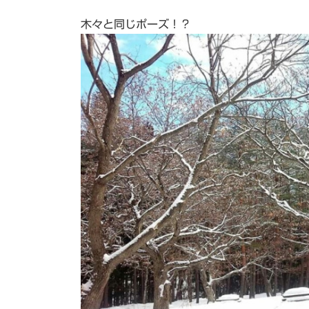
日
時
木々と同じポーズ！？
: