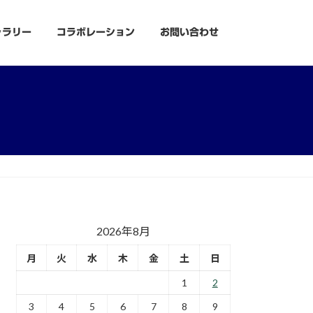
ャラリー
コラボレーション
お問い合わせ
2026年8月
月
火
水
木
金
土
日
1
2
3
4
5
6
7
8
9