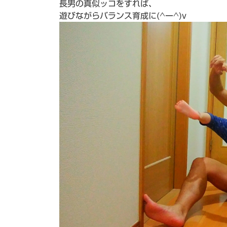
長男の真似ッコをすれば、
日
遊びながらバランス育成に(^ー^)v
時
: