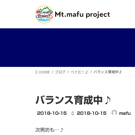
コ
ナ
ン
ビ
テ
ゲ
ン
ー
ツ
シ
へ
ョ
ス
ン
キ
に
ッ
移
プ
動
HOME
ブログ
ベイビー♪
バランス育成中♪
バランス育成中♪
最
2018-10-15
2018-10-15
mafu
終
更
次男坊も…♪
新