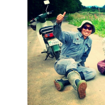
日
時
: