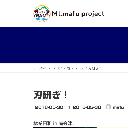
コ
ナ
ン
ビ
テ
ゲ
ン
ー
ツ
シ
へ
ョ
ス
ン
キ
に
ッ
移
プ
動
HOME
ブログ
薪ストーブ
刃研ぎ！
刃研ぎ！
最
2016-05-30
2016-05-30
mafu
終
更
林業日和 in 南会津。
新