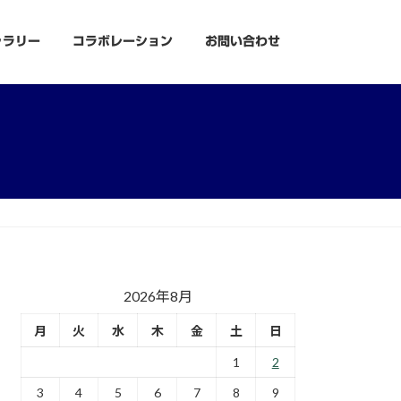
ャラリー
コラボレーション
お問い合わせ
2026年8月
月
火
水
木
金
土
日
1
2
3
4
5
6
7
8
9