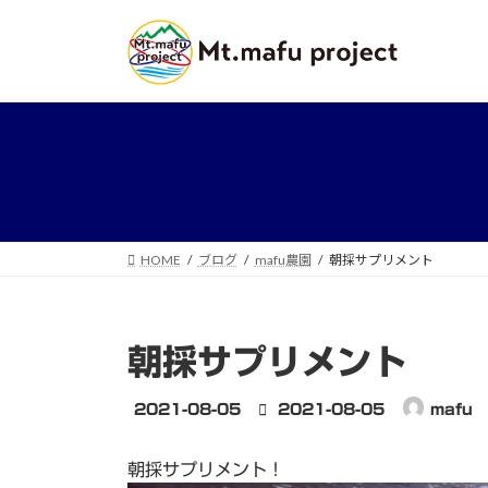
コ
ナ
ン
ビ
テ
ゲ
ン
ー
ツ
シ
へ
ョ
ス
ン
キ
に
ッ
移
プ
動
HOME
ブログ
mafu農園
朝採サプリメント
朝採サプリメント
最
2021-08-05
2021-08-05
mafu
終
更
朝採サプリメント！
新