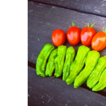
日
時
: