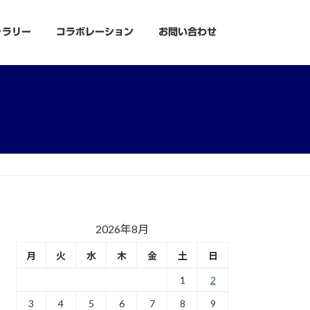
ャラリー
コラボレーション
お問い合わせ
2026年8月
月
火
水
木
金
土
日
1
2
3
4
5
6
7
8
9