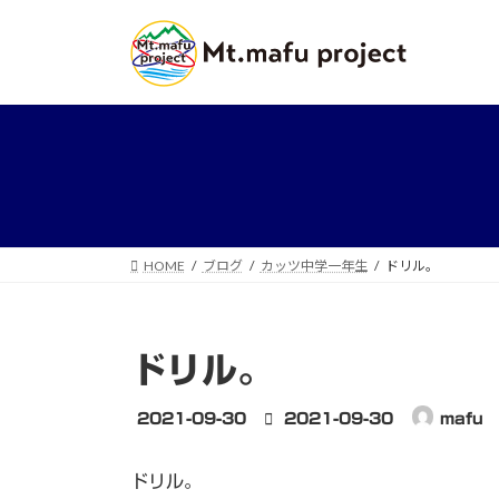
コ
ナ
ン
ビ
テ
ゲ
ン
ー
ツ
シ
へ
ョ
ス
ン
キ
に
ッ
移
プ
動
HOME
ブログ
カッツ中学一年生
ドリル。
ドリル。
最
2021-09-30
2021-09-30
mafu
終
更
ドリル。
新