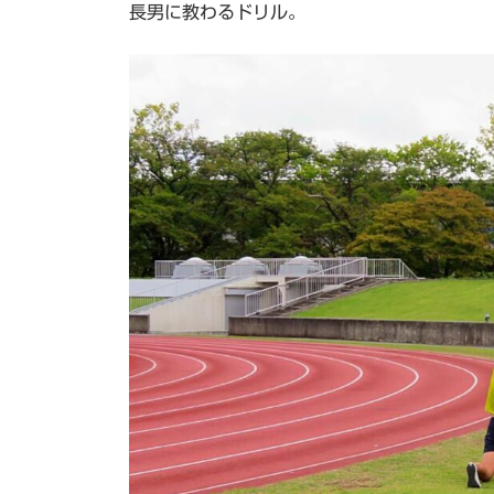
長男に教わるドリル。
日
時
: