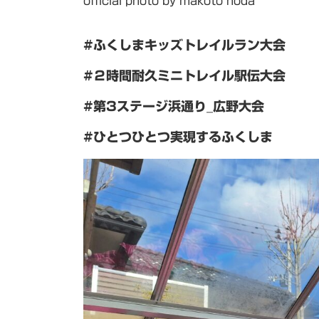
official photo by makoto noda
#ふくしまキッズトレイルラン大会
#２時間耐久ミニトレイル駅伝大会
#第3ステージ浜通り_広野大会
#ひとつひとつ実現するふくしま