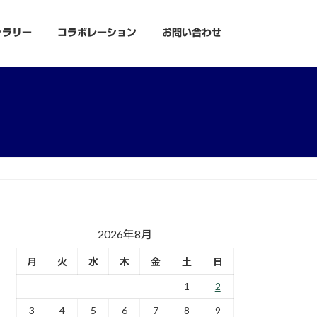
ャラリー
コラボレーション
お問い合わせ
2026年8月
月
火
水
木
金
土
日
1
2
3
4
5
6
7
8
9