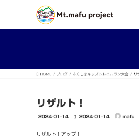
コ
ナ
ン
ビ
テ
ゲ
ン
ー
ツ
シ
へ
ョ
ス
ン
キ
に
ッ
移
プ
動
HOME
ブログ
ふくしまキッズトレイルラン大会
リ
リザルト！
最
2024-01-14
2024-01-14
mafu
終
更
リザルト！アップ！
新