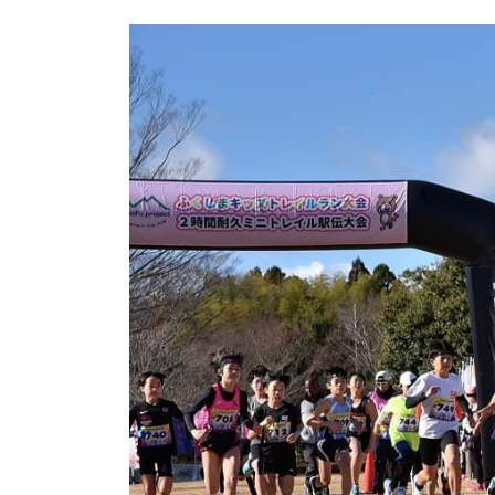
日
時
: