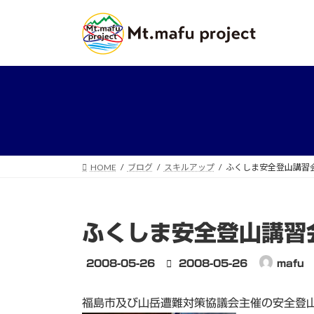
コ
ナ
ン
ビ
テ
ゲ
ン
ー
ツ
シ
へ
ョ
ス
ン
キ
に
ッ
移
プ
動
HOME
ブログ
スキルアップ
ふくしま安全登山講習会
ふくしま安全登山講習
最
2008-05-26
2008-05-26
mafu
終
更
福島市及び山岳遭難対策協議会主催の安全登
新