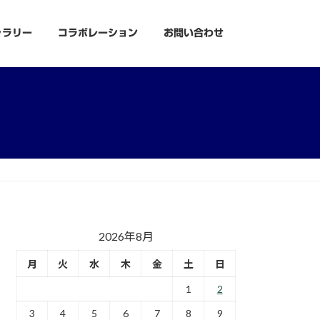
ャラリー
コラボレーション
お問い合わせ
2026年8月
月
火
水
木
金
土
日
1
2
3
4
5
6
7
8
9