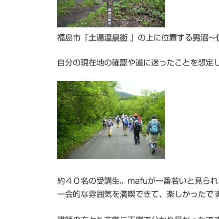
福島市「
土湯温泉街
」の上に位置する
男沼～
自分の現在地の確認や道に迷ったことを想定
約４０名の受講生。mafuが一番若いと見ら
一会的な雰囲気を満喫できて、楽しかったで