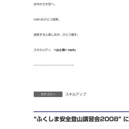
水中から大空へ。
mafuもひとつ成長。
成長すると楽しみが、ひとつ増す。
スキルＵＰ☆
+山と魂+ mafu
～～～～～～～～～～～～～～
スキルアップ
カテゴリー
“
ふくしま安全登山講習会2008
”